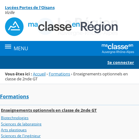
Panneau de gestion des cookies
Lycées Portes de l'Oisans
Menu de la rubrique
Contenu
Vizille
MENU
Se connecter
Vous êtes ici :
Accueil
›
Formations
›
Enseignements optionnels en
classe de 2nde GT
Formations
Enseignements optionnels en classe de 2nde GT
Biotechnologies
Sciences de laboratoire
Arts plastiques
Sciences de l'ingénieur