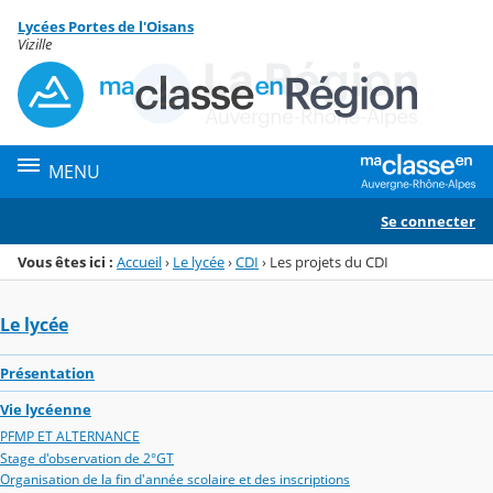
Panneau de gestion des cookies
Lycées Portes de l'Oisans
Menu de la rubrique
Contenu
Vizille
MENU
Se connecter
Vous êtes ici :
Accueil
›
Le lycée
›
CDI
›
Les projets du CDI
Le lycée
Présentation
Vie lycéenne
PFMP ET ALTERNANCE
Stage d'observation de 2°GT
Organisation de la fin d'année scolaire et des inscriptions