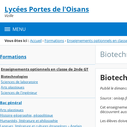
Panneau de gestion des cookies
Lycées Portes de l'Oisans
Menu de la rubrique
Contenu
Vizille
MENU
Vous êtes ici :
Accueil
›
Formations
›
Enseignements optionnels en class
Biotech
Formations
Enseignements optionnels en classe de 2nde GT
Biotec
Biotechnologies
Sciences de laboratoire
Arts plastiques
Publié le dimanch
Sciences de l'ingénieur
Source : onisep.f
Bac général
Cet enseignement
Arts plastiques
découvrent auss
Histoire-géographie, géopolitique
Humanités, littérature et philosophie
Les élèves doive
Langues, littérature et cultures étrangères – Anglais