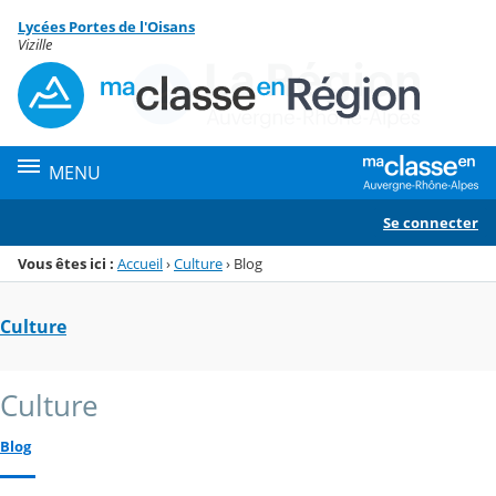
Panneau de gestion des cookies
Lycées Portes de l'Oisans
Menu de la rubrique
Contenu
Vizille
MENU
Se connecter
Vous êtes ici :
Accueil
›
Culture
›
Blog
Culture
Culture
Blog