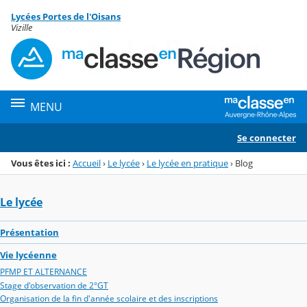
Panneau de gestion des cookies
Lycées Portes de l'Oisans
Menu de la rubrique
Contenu
Vizille
MENU
Se connecter
Vous êtes ici :
Accueil
›
Le lycée
›
Le lycée en pratique
›
Blog
Le lycée
Présentation
Vie lycéenne
PFMP ET ALTERNANCE
Stage d'observation de 2°GT
Organisation de la fin d'année scolaire et des inscriptions