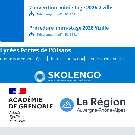
Convention_mini-stage 2026 Vizille
Télécharger
( .
pdf
,
186.19
ko
)
Procedure_mini-stage 2026 Vizille
Télécharger
( .
pdf
,
152.99
ko
)
Lycées Portes de l'Oisans
Contacts
Mentions légales
Chartes d'utilisation
Données personnelles