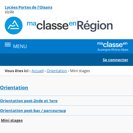
Panneau de gestion des cookies
Lycées Portes de l'Oisans
Menu de la rubrique
Contenu
Vizille
MENU
Se connecter
Vous êtes ici :
Accueil
›
Orientation
›
Mini stages
Orientation
Orientation post-2nde et 1ere
Orientation post-bac / parcoursup
Mini stages