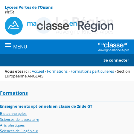
Panneau de gestion des cookies
Lycées Portes de l'Oisans
Menu de la rubrique
Contenu
Vizille
MENU
Se connecter
Vous êtes ici :
Accueil
›
Formations
›
Formations particulières
›
Section
Européenne ANGLAIS
Formations
Enseignements optionnels en classe de 2nde GT
Biotechnologies
Sciences de laboratoire
Arts plastiques
Sciences de l'ingénieur