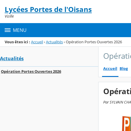
Panneau de gestion des cookies
Lycées Portes de l'Oisans
Menu de la rubrique
Contenu
Vizille
MENU
Vous êtes ici :
Accueil
›
Actualités
›
Opération Portes Ouvertes 2026
Opérati
Actualités
Accueil
Blog
Opération Portes Ouvertes 2026
Opérat
Par SYLVAIN CHAN