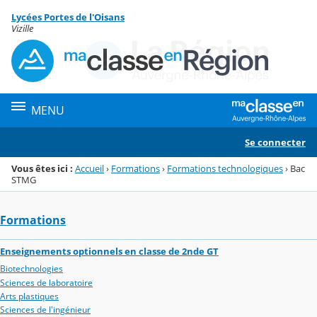
Panneau de gestion des cookies
Lycées Portes de l'Oisans
Menu de la rubrique
Contenu
Vizille
MENU
Se connecter
Vous êtes ici :
Accueil
›
Formations
›
Formations technologiques
›
Bac
STMG
Formations
Enseignements optionnels en classe de 2nde GT
Biotechnologies
Sciences de laboratoire
Arts plastiques
Sciences de l'ingénieur