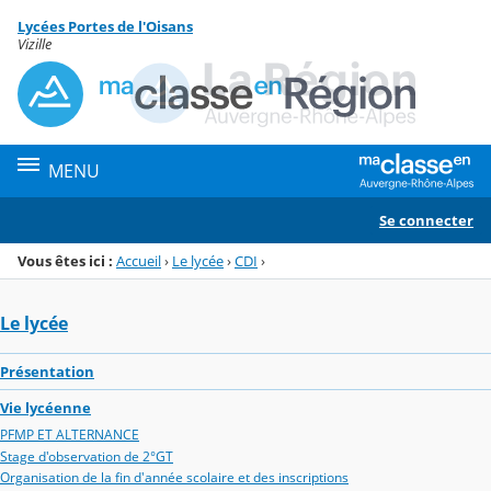
Panneau de gestion des cookies
Lycées Portes de l'Oisans
Menu de la rubrique
Contenu
Vizille
MENU
Se connecter
Vous êtes ici :
Accueil
›
Le lycée
›
CDI
›
Le lycée
Présentation
Vie lycéenne
PFMP ET ALTERNANCE
Stage d'observation de 2°GT
Organisation de la fin d'année scolaire et des inscriptions